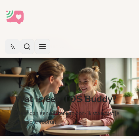
Buddy & Mentor
Switch language
Wat is een TOS Buddy?
Meer dan een luisterend oor - ik sta naast je
én help je vooruit