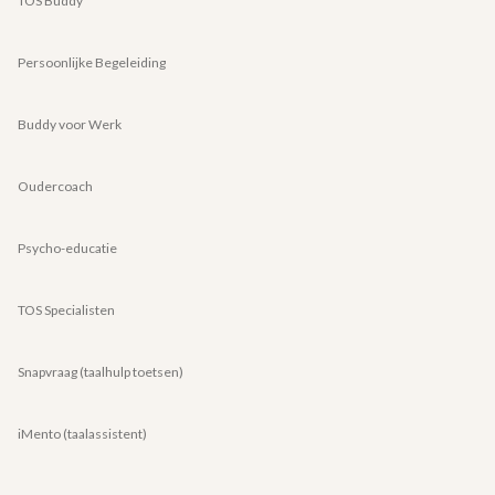
TOS Buddy
Persoonlijke Begeleiding
Buddy voor Werk
Oudercoach
Psycho-educatie
TOS Specialisten
Snapvraag (taalhulp toetsen)
iMento (taalassistent)