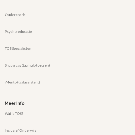
Oudercoach
Psycho-educatie
TOS Specialisten
Snapvraag (taalhulp toetsen)
iMento (taalassistent)
Meer Info
Wat is TOS?
Inclusief Onderwijs